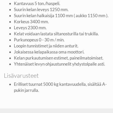
Kantavuus 5 ton./haspeli.
Suurin kelan leveys 1250 mm.
Suurin kelan halkaisija 1100 mm ( aukko 1150 mm ).
Korkeus 3400 mm.
Leveys 2300 mm.
Kelat voidaan lastata siltanosturilla tai trukilla.
Purkunopeus 0 - 30 m / min.
Loopin tunnistimet ja niiden anturit.
Jokaisessa kelapaikassa oma moottori.
Kelan purkautumisen estimet, paineilmatoimiset.
Yhtenäiset levyn ohjaustunnelit yhdystolpalle asti.
Lisävarusteet
Erilliset tuurnat 5000 kg kantavuudella, sisältää A-
pukin jarrulla.