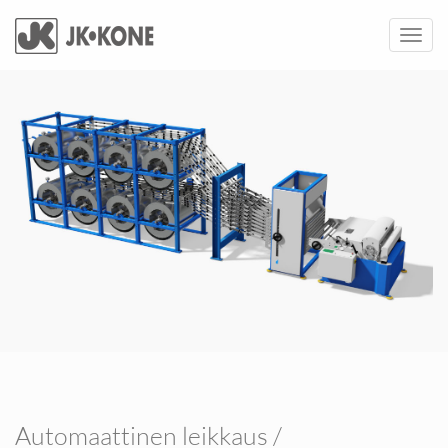
Toggl
navig
Automaattinen leikkaus /