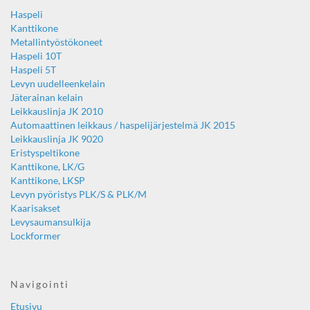
Haspeli
Kanttikone
Metallintyöstökoneet
Haspeli 10T
Haspeli 5T
Levyn uudelleenkelain
Jäterainan kelain
Leikkauslinja JK 2010
Automaattinen leikkaus / haspelijärjestelmä JK 2015
Leikkauslinja JK 9020
Eristyspeltikone
Kanttikone, LK/G
Kanttikone, LKSP
Levyn pyöristys PLK/S & PLK/M
Kaarisakset
Levysaumansulkija
Lockformer
Navigointi
Etusivu