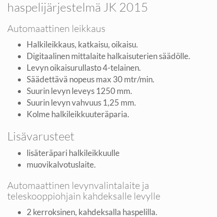
haspelijärjestelmä JK 2015
Automaattinen leikkaus
Halkileikkaus, katkaisu, oikaisu.
Digitaalinen mittalaite halkaisuterien säädölle.
Levyn oikaisurullasto 4-telainen.
Säädettävä nopeus max 30 mtr/min.
Suurin levyn leveys 1250 mm.
Suurin levyn vahvuus 1,25 mm.
Kolme halkileikkuuteräparia.
Lisävarusteet
lisäteräpari halkileikkuulle
muovikalvotuslaite.
Automaattinen levynvalintalaite ja
teleskooppiohjain kahdeksalle levylle
2 kerroksinen, kahdeksalla haspelilla.